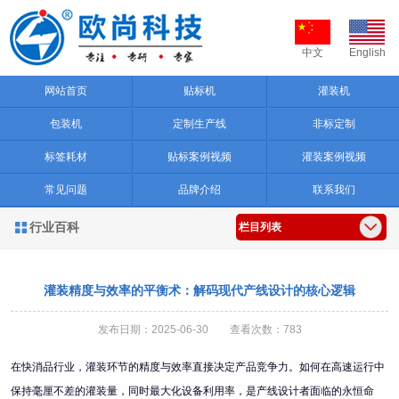
中文
English
网站首页
贴标机
灌装机
包装机
定制生产线
非标定制
标签耗材
贴标案例视频
灌装案例视频
常见问题
品牌介绍
联系我们
行业百科

栏目列表
灌装精度与效率的平衡术：解码现代产线设计的核心逻辑
发布日期：2025-06-30 查看次数：783
在快消品行业，灌装环节的精度与效率直接决定产品竞争力。如何在高速运行中
保持毫厘不差的灌装量，同时最大化设备利用率，是产线设计者面临的永恒命