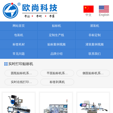
中文
English
网站首页
贴标机
灌装机
包装机
定制生产线
非标定制
标签耗材
贴标案例视频
灌装案例视频
常见问题
品牌介绍
联系我们
实时打印贴标机

圆瓶贴标机系…
平面贴标机系…
侧面贴标机系…
实时在线打印…
标签剥离机