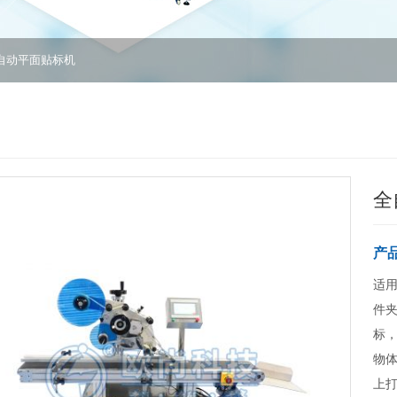
自动平面贴标机
全
产
适
件
标
物
上