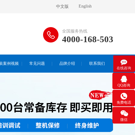
English
中文版
全国服务热线
4000-168-503

装案例视频
常见问题
品牌介绍
联系我们
在线咨询

QQ咨询

免费电话

微信