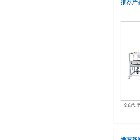
推荐产
+AS-R03
全自动平面贴标机Ai版 AS-P01Ai-Plus
全
1
2
3
4
5
6
7