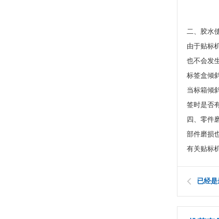
二、胶水
由于贴标
也不会发
标签盒倾
当标箱倾
签时是否
四、零件
部件磨损
有关贴标
已经是