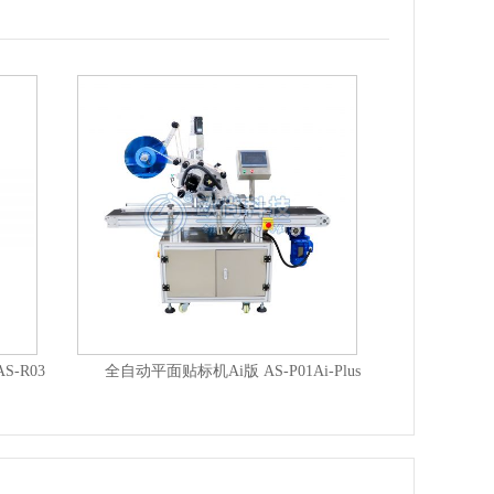
高速全自动圆瓶立转卧贴标机+打码机 AS-LC05A
全自动圆瓶贴标机 AS-C01S-A
全自动