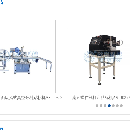
品
自动平面分页贴标机AS-P02