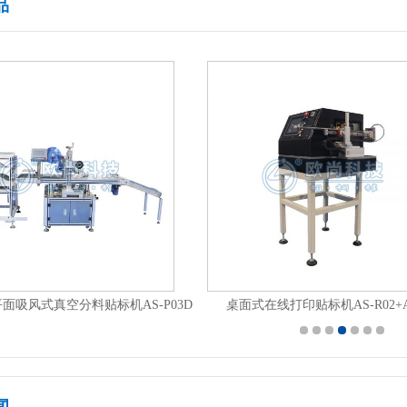
品
自动平面分页贴标机AS-P02
闻