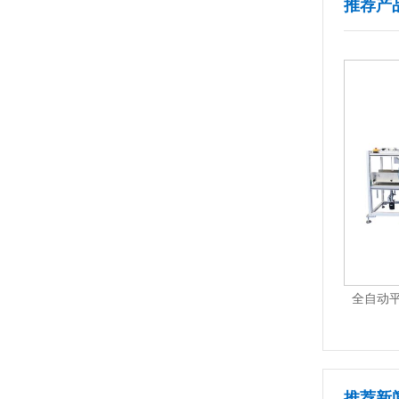
推荐产
+AS-R03
全自动平面贴标机Ai版 AS-P01Ai-Plus
全
1
2
3
4
5
6
7
推荐新