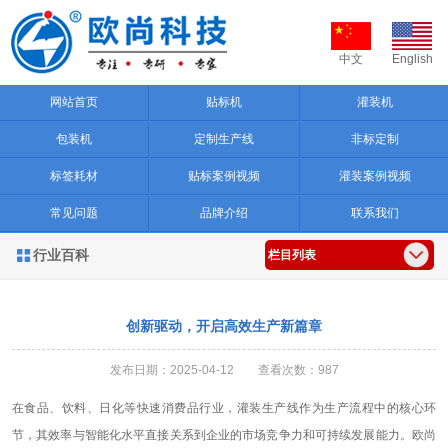
中文
English
网站首页
贴标机
灌装机
包装机
定制生产线
非标定制
标签耗材
贴标案例视频
灌装案例视频
常见问题
品牌介绍
联系我们
行业百科

栏目列表
创新驱动，开启高效生产新篇章
发布日期：2025-04-12 查看次数：987
在食品、饮料、日化等快速消费品行业，灌装生产线作为生产流程中的核心环
节，其效率与智能化水平直接关系到企业的市场竞争力和可持续发展能力。欧尚