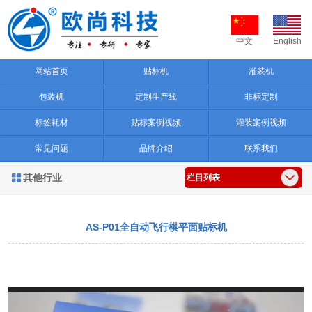
中文
English
网站首页
贴标机
灌装机
包装机
定制生产线
非标定制
标签耗材
贴标案例视频
灌装案例视频
常见问题
品牌介绍
联系我们
其他行业

栏目列表
AS-P01全自动飞行棋平面贴标机