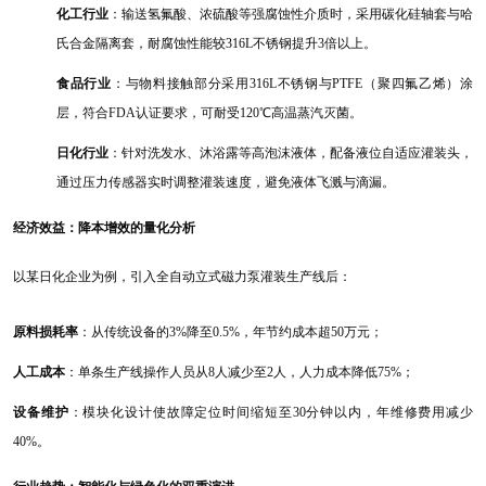
化工行业
：输送氢氟酸、浓硫酸等强腐蚀性介质时，采用碳化硅轴套与哈
氏合金隔离套，耐腐蚀性能较
316L不锈钢提升3倍以上。
食品行业
：与物料接触部分采用
316L不锈钢与PTFE（聚四氟乙烯）涂
层，符合FDA认证要求，可耐受120℃高温蒸汽灭菌。
日化行业
：针对洗发水、沐浴露等高泡沫液体，配备液位自适应灌装头，
通过压力传感器实时调整灌装速度，避免液体飞溅与滴漏。
经济效益：降本增效的量化分析
以某日化企业为例，引入全自动立式磁力泵灌装生产线后：
原料损耗率
：从传统设备的
3%降至0.5%，年节约成本超50万元；
人工成本
：单条生产线操作人员从
8人减少至2人，人力成本降低75%；
设备维护
：模块化设计使故障定位时间缩短至
30分钟以内，年维修费用减少
40%。