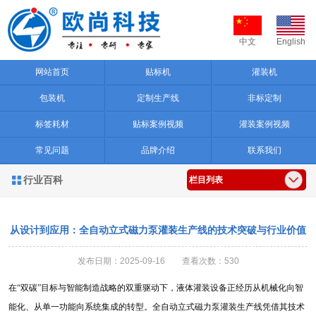
中文
English
网站首页
贴标机
灌装机
包装机
定制生产线
非标定制
标签耗材
贴标案例视频
灌装案例视频
常见问题
品牌介绍
联系我们
行业百科

栏目列表
从设计到应用：全自动立式磁力泵灌装生产线的技术突破与行业价值
发布日期：2025-09-16 查看次数：530
在
“双碳”目标与智能制造战略的双重驱动下，液体灌装设备正经历从机械化向智
能化、从单一功能向系统集成的转型。全自动立式磁力泵灌装生产线凭借其技术