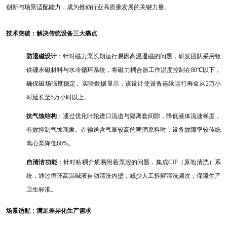
创新与场景适配能力，成为推动行业高质量发展的关键力量。
技术突破：解决传统设备三大痛点
防退磁设计
：针对磁力泵长期运行易因高温退磁的问题，研发团队采用钕
铁硼永磁材料与水冷循环系统，将磁力耦合器工作温度控制在
80℃以下，
确保磁场强度稳定。实验数据显示，该设计使设备连续运行寿命从2万小
时延长至5万小时以上。
抗气蚀结构
：通过优化叶轮进口流道与隔离套间隙，降低液体流速梯度，
有效抑制气蚀现象。在输送含气量较高的啤酒原料时，设备故障率较传统
离心泵降低
60%。
自清洁功能
：针对粘稠介质易附着泵腔的问题，集成
CIP（原地清洗）系
统，通过循环高温碱液自动清洗内壁，减少人工拆解清洗频次，保障生产
卫生标准。
场景适配：满足差异化生产需求