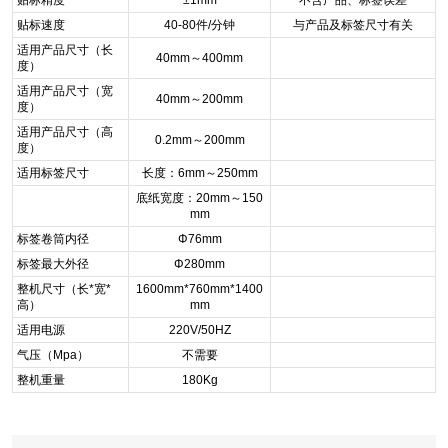
贴标精度
±1mm
不含产品、标签误差
贴标速度
40-80件/分钟
与产品及标签尺寸有关
适用产品尺寸（长
40mm～400mm
度）
适用产品尺寸（宽
40mm～200mm
度）
适用产品尺寸（高
0.2mm～200mm
度）
适用标签尺寸
长度：6mm～250mm
底纸宽度：20mm～150
mm
标签卷筒内径
Φ76mm
标签最大外径
Φ280mm
整机尺寸（长*宽*
1600mm*760mm*1400
高）
mm
适用电源
220V/50HZ
气压（Mpa）
不需要
整机重量
180Kg