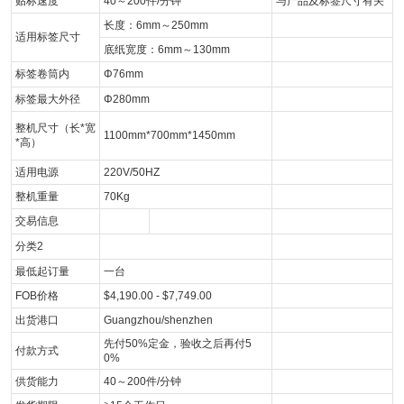
贴标速度
40～200件/分钟
与产品及标签尺寸有关
长度：6mm～250mm
适用标签尺寸
底纸宽度：6mm～130mm
标签卷筒内
Φ76mm
标签最大外径
Φ280mm
整机尺寸（长*宽
1100mm*700mm*1450mm
*高）
适用电源
220V/50HZ
整机重量
70Kg
交易信息
分类2
最低起订量
一台
FOB价格
$4,190.00 - $7,749.00
出货港口
Guangzhou/shenzhen
先付50%定金，验收之后再付5
付款方式
0%
供货能力
40～200件/分钟