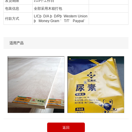
发货期限
≧15个工作日
包装信息
全部采用木箱打包
L/C
þ
D/A
þ
D/P
þ
Western Union
付款方式
þ
Money Gram
¨
T/T
¨
Paypal
¨
适用产品
返回