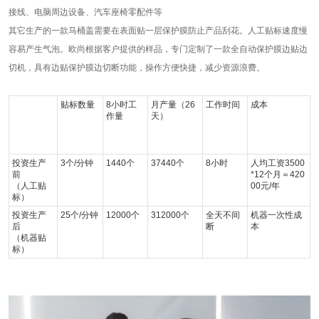
接线、电脑周边设备、汽车座椅零配件等
其它生产的一款马桶盖需要在表面贴一层保护膜防止产品刮花。人工贴标速度慢
容易产生气泡。欧尚根据客户提供的样品，专门定制了一款全自动保护膜边贴边
切机，具有边贴保护膜边切断功能，操作方便快捷，减少资源浪费。
贴标数量
8小时工
月产量（26
工作时间
成本
作量
天）
投资生产
3个/分钟
1440个
37440个
8小时
人均工资3500
前
*12个月＝420
（人工贴
00元/年
标）
投资生产
25个/分钟
12000个
312000个
全天不间
机器一次性成
后
断
本
（机器贴
标）