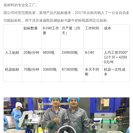
装材料的专业化工厂。
因公司经营范围拓展，新增产品代贴标服务，2017年从欧尚购入了一台全自动多
功能贴标机，用于洗衣液扁瓶双侧贴标与蒙牛奶粉瓶圆周定位贴标。
贴标数量
8小时工作
月产量（26
工作时间
成本
量
天）
人工贴标
20瓶/分钟
9600瓶
249600瓶
8小时
人均工资3500*
12个月＝4200
0元/年
机器贴标
70瓶/分钟
33600瓶
873600瓶
全天不间
机器一次性成
断
本