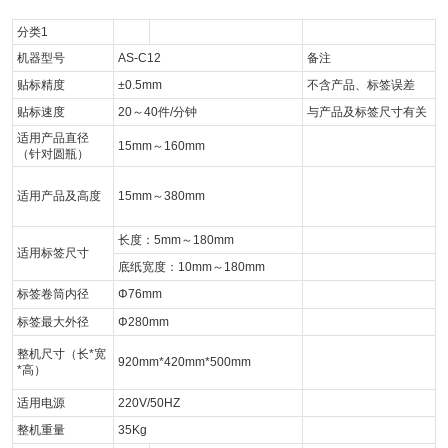
分类1
机器型号
AS-C12
备注
贴标精度
±0.5mm
不含产品、标签误差
贴标速度
20～40件/分钟
与产品及标签尺寸有关
适用产品直径
15mm～160mm
（针对圆瓶）
适用产品及高度
15mm～380mm
长度：5mm～180mm
适用标签尺寸
底纸宽度：10mm～180mm
标签卷筒内径
Φ76mm
标签最大外径
Φ280mm
整机尺寸（长*宽
920mm*420mm*500mm
*高）
适用电源
220V/50HZ
整机重量
35Kg