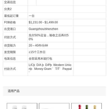
交易信息
分类2
最低起订量
一台
FOB价格
$1,231.00 - $1,499.00
出货港口
Guangzhou/shenzhen
先付50%定金，验收之后再付5
付款方式
0%
供货能力
20～40件/分钟
发货期限
≧15个工作日
包装信息
全部采用木箱打包
L/C
þ
D/A
þ
D/P
þ
Western Unio
付款方式
n
þ
Money Gram
¨
T/T
¨
Paypal
¨
适用产品