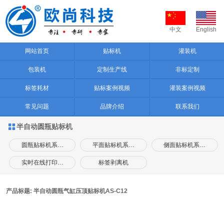
中文
English
网站首页
贴标机
灌装机
包装机
定制生产线
非标定制
标签耗材
贴标案例视频
灌装案例视频
常见问题
品牌介绍
联系我们
半自动圆瓶贴标机

圆瓶贴标机系…
平面贴标机系…
侧面贴标机系…
实时在线打印…
标签剥离机
产品标题: 半自动圆瓶气缸压顶贴标机AS-C12