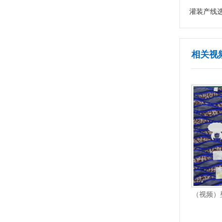
灌装产线
相关视
贴标机
（视频）自动卷膜打印贴标机AS-P07
（视频）壁
1
2
3
4
5
6
7
8
9