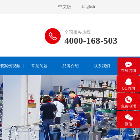
English
中文版
全国服务热线
4000-168-503

装案例视频
常见问题
品牌介绍
联系我们
在线咨询

QQ咨询

免费电话

微信