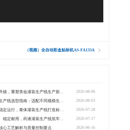
（视频）全自动彩盒贴标机AS-FA133A
2026-08-06
智能化迭代升级，重塑美妆灌装生产线生产新范式
2026-08-03
矿泉水灌装生产线选型指南：适配不同规模生产的核心逻辑
2026-07-28
全场景适配稳定运行，膏体灌装生产线打造标准化灌装新体系
2026-07-17
全流程合规、稳定耐用，药液灌装生产线筑牢药液生产品质防线
2026-06-16
核心工艺解析与质量控制要点