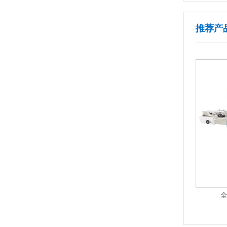
推荐产
+AS-R03
全自动平面贴标机Ai版 AS-P01Ai-Plus
全
1
2
3
4
5
6
7