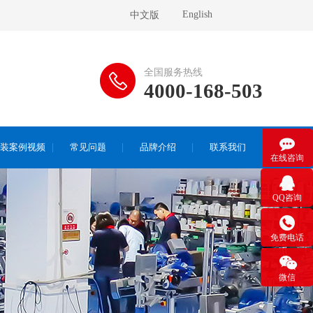
English
中文版
全国服务热线
4000-168-503

装案例视频
常见问题
品牌介绍
联系我们
在线咨询

QQ咨询

免费电话

微信