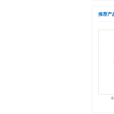
推荐产
高速全自动圆瓶立转卧贴标机+打码机 AS-LC05A
全自动圆瓶贴标机 AS-C01S-A
全
1
2
3
4
5
6
7