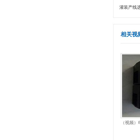
灌装产线
相关视
（视频）电眼底座配件贴双标全自动平面贴标机AS-P01
（视频）插头全自动双侧面贴标机AS-S03
1
2
3
4
5
6
7
8
9
10
11