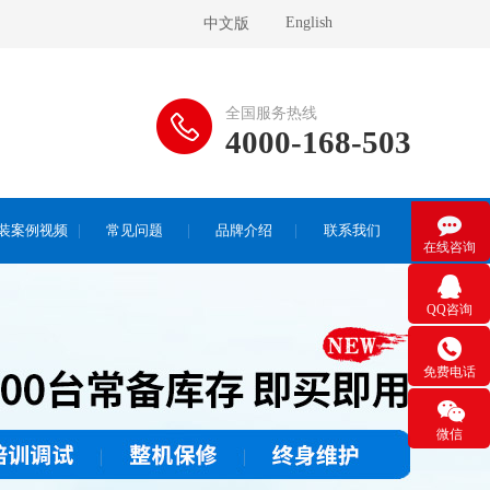
English
中文版
全国服务热线
4000-168-503

装案例视频
常见问题
品牌介绍
联系我们
在线咨询

QQ咨询

免费电话

微信