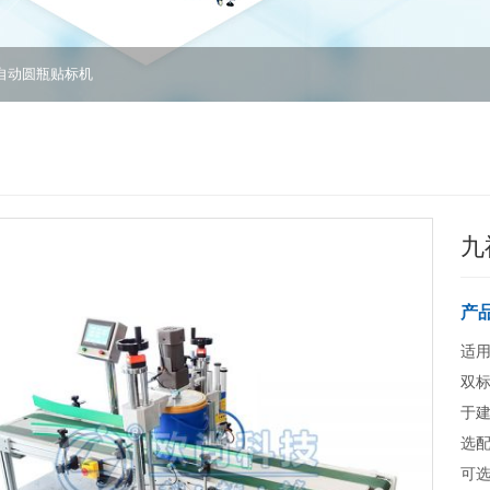
自动圆瓶贴标机
九
产
适
双
于建
选配
可