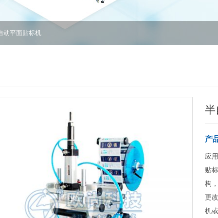
自动平面贴标机
半
产
应
贴
构
更
机