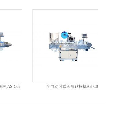
-C02
全自动卧式圆瓶贴标机AS-C05
全