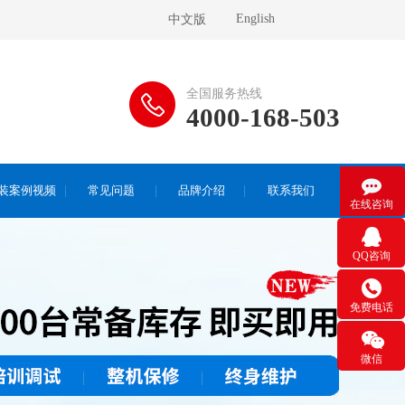
English
中文版
全国服务热线
4000-168-503

装案例视频
常见问题
品牌介绍
联系我们
在线咨询

QQ咨询

免费电话

微信