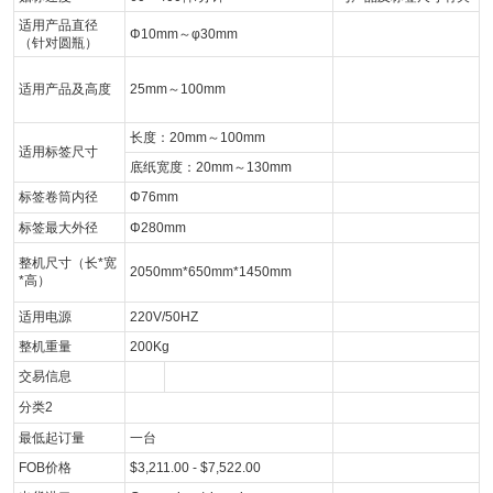
适用产品直径
Φ10mm～φ30mm
（针对圆瓶）
适用产品及高度
25mm～100mm
长度：20mm～100mm
适用标签尺寸
底纸宽度：20mm～130mm
标签卷筒内径
Φ76mm
标签最大外径
Φ280mm
整机尺寸（长*宽
2050mm*650mm*1450mm
*高）
适用电源
220V/50HZ
整机重量
200Kg
交易信息
分类2
最低起订量
一台
FOB价格
$3,211.00 - $7,522.00