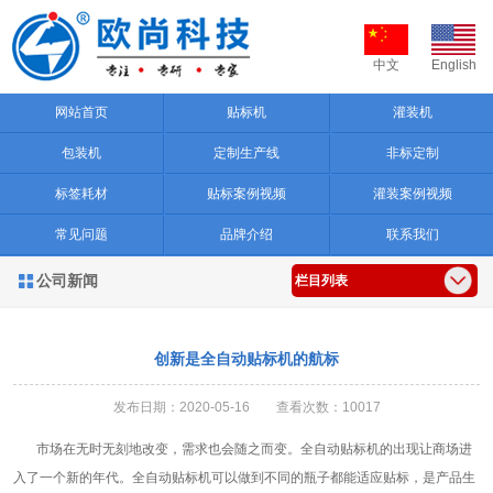
中文
English
网站首页
贴标机
灌装机
包装机
定制生产线
非标定制
标签耗材
贴标案例视频
灌装案例视频
常见问题
品牌介绍
联系我们
公司新闻

栏目列表
创新是全自动贴标机的航标
发布日期：2020-05-16 查看次数：10017
市场在无时无刻地改变，需求也会随之而变。全自动贴标机的出现让商场进
入了一个新的年代。全自动贴标机可以做到不同的瓶子都能适应贴标，是产品生