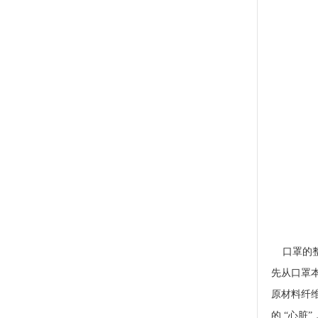
口罩的整
先从口罩
原材料纤
的 “心