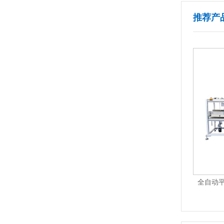
推荐产
S-P01S
全自动立式定位圆瓶贴标机+打印机AS-C02D
全自动平
1
2
3
4
5
6
7