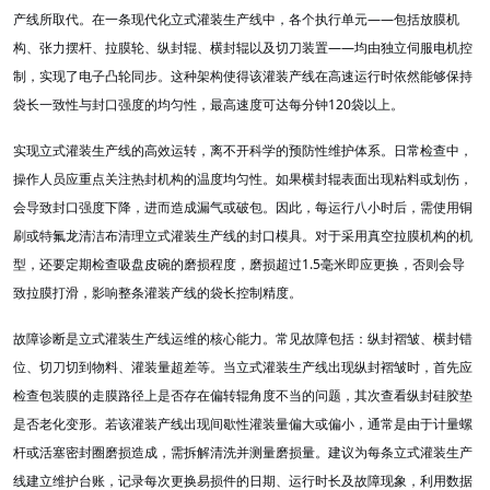
——
产线所取代。在一条现代化立式灌装生产线中，各个执行单元
包括放膜机
——
构、张力摆杆、拉膜轮、纵封辊、横封辊以及切刀装置
均由独立伺服电机控
制，实现了电子凸轮同步。这种架构使得该灌装产线在高速运行时依然能够保持
120
袋长一致性与封口强度的均匀性，最高速度可达每分钟
袋以上。
实现立式灌装生产线的高效运转，离不开科学的预防性维护体系。日常检查中，
操作人员应重点关注热封机构的温度均匀性。如果横封辊表面出现粘料或划伤，
会导致封口强度下降，进而造成漏气或破包。因此，每运行八小时后，需使用铜
刷或特氟龙清洁布清理立式灌装生产线的封口模具。对于采用真空拉膜机构的机
1.5
型，还要定期检查吸盘皮碗的磨损程度，磨损超过
毫米即应更换，否则会导
致拉膜打滑，影响整条灌装产线的袋长控制精度。
故障诊断是立式灌装生产线运维的核心能力。常见故障包括：纵封褶皱、横封错
位、切刀切到物料、灌装量超差等。当立式灌装生产线出现纵封褶皱时，首先应
检查包装膜的走膜路径上是否存在偏转辊角度不当的问题，其次查看纵封硅胶垫
是否老化变形。若该灌装产线出现间歇性灌装量偏大或偏小，通常是由于计量螺
杆或活塞密封圈磨损造成，需拆解清洗并测量磨损量。建议为每条立式灌装生产
线建立维护台账，记录每次更换易损件的日期、运行时长及故障现象，利用数据