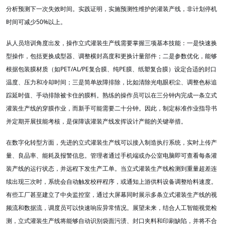
分析预测下一次失效时间。实践证明，实施预测性维护的灌装产线，非计划停机
50%
时间可减少
以上。
从人员培训角度出发，操作立式灌装生产线需要掌握三项基本技能：一是快速换
型操作，包括更换成型器、调整横封高度和更换计量部件；二是参数优化，能够
PET/AL/PE
PE
根据包装膜材质（如
复合膜、纯
膜、纸塑复合膜）设定合适的封口
温度、压力和冷却时间；三是简单故障排除，比如清除光电眼积尘、调整色标追
踪延时值、手动排除被卡住的膜料。熟练的操作员可以在三分钟内完成一条立式
灌装生产线的穿膜作业，而新手可能需要二十分钟。因此，制定标准作业指导书
并定期开展技能考核，是保障该灌装产线发挥设计产能的关键举措。
在数字化转型方面，先进的立式灌装生产线可以接入制造执行系统，实时上传产
量、良品率、能耗及报警信息。管理者通过手机端或办公室电脑即可查看每条灌
装产线的运行状态，并远程下发生产工单。当立式灌装生产线检测到重量超差连
续出现三次时，系统会自动触发校秤程序，或通知上游供料设备调整给料速度。
有些工厂甚至建立了中央监控室，通过大屏幕同时展示多条立式灌装生产线的视
频流和数据流，调度员可以快速响应异常情况。展望未来，结合人工智能视觉检
测，立式灌装生产线将能够自动识别袋面污渍、封口夹料和印刷缺陷，并将不合