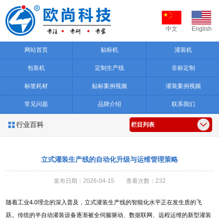
中文
English
网站首页
贴标机
灌装机
包装机
定制生产线
非标定制
标签耗材
贴标案例视频
灌装案例视频
常见问题
品牌介绍
联系我们
行业百科

栏目列表
立式灌装生产线的自动化升级与运维管理策略
发布日期：2026-04-15 查看次数：232
4.0
随着工业
理念的深入普及，立式灌装生产线的智能化水平正在发生质的飞
跃。传统的半自动灌装设备逐渐被全伺服驱动、数据联网、远程运维的新型灌装