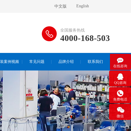
English
中文版
全国服务热线
4000-168-503

装案例视频
常见问题
品牌介绍
联系我们
在线咨询

QQ咨询

免费电话

微信