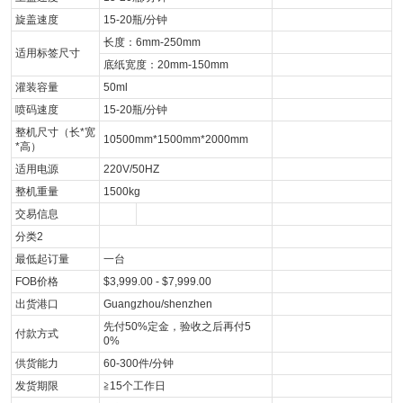
旋盖速度
15-20瓶/分钟
长度：6mm-250mm
适用标签尺寸
底纸宽度：20mm-150mm
灌装容量
50ml
喷码速度
15-20瓶/分钟
整机尺寸（长*宽
10500mm*1500mm*2000mm
*高）
适用电源
220V/50HZ
整机重量
1500kg
交易信息
分类2
最低起订量
一台
FOB价格
$3,999.00 - $7,999.00
出货港口
Guangzhou/shenzhen
先付50%定金，验收之后再付5
付款方式
0%
供货能力
60-300件/分钟
发货期限
≧15个工作日