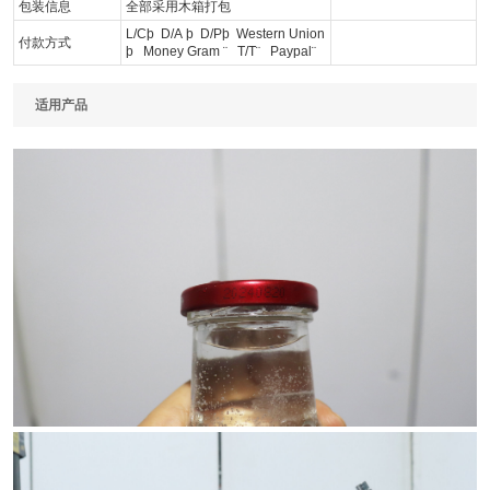
包装信息
全部采用木箱打包
L/Cþ D/A þ D/Pþ Western Union
付款方式
þ Money Gram ¨ T/T¨ Paypal¨
适用产品