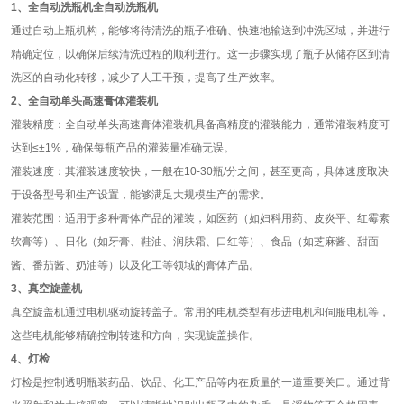
1、全自动洗瓶机全自动洗瓶机
通过自动上瓶机构，能够将待清洗的瓶子准确、快速地输送到冲洗区域，并进行
精确定位，以确保后续清洗过程的顺利进行。这一步骤实现了瓶子从储存区到清
洗区的自动化转移，减少了人工干预，提高了生产效率。
2、全自动单头高速膏体灌装机
灌装精度：全自动单头高速膏体灌装机具备高精度的灌装能力，通常灌装精度可
达到≤±1%，确保每瓶产品的灌装量准确无误。
灌装速度：其灌装速度较快，一般在10-30瓶/分之间，甚至更高，具体速度取决
于设备型号和生产设置，能够满足大规模生产的需求。
灌装范围：适用于多种膏体产品的灌装，如医药（如妇科用药、皮炎平、红霉素
软膏等）、日化（如牙膏、鞋油、润肤霜、口红等）、食品（如芝麻酱、甜面
酱、番茄酱、奶油等）以及化工等领域的膏体产品。
3、真空旋盖机
真空旋盖机通过电机驱动旋转盖子。常用的电机类型有步进电机和伺服电机等，
这些电机能够精确控制转速和方向，实现旋盖操作。
4、灯检
灯检是控制透明瓶装药品、饮品、化工产品等内在质量的一道重要关口。通过背