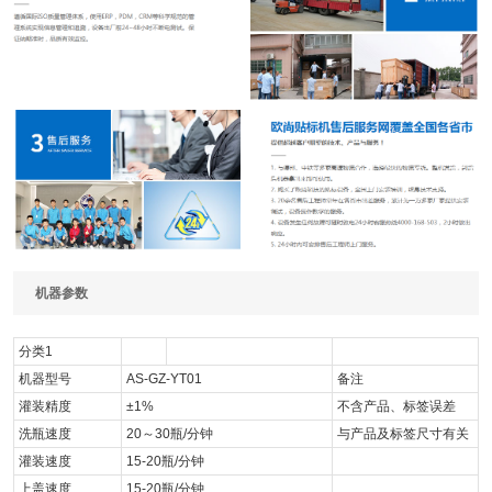
机器参数
分类1
机器型号
AS-GZ-YT01
备注
灌装精度
±1%
不含产品、标签误差
洗瓶速度
20～30瓶/分钟
与产品及标签尺寸有关
灌装速度
15-20瓶/分钟
上盖速度
15-20瓶/分钟