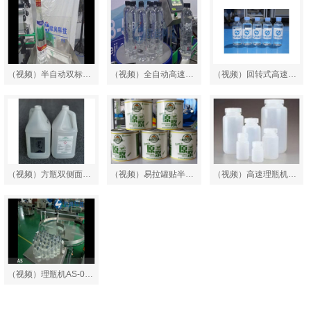
（视频）半自动双标头…
（视频）全自动高速搓…
（视频）回转式高速贴…
（视频）方瓶双侧面贴…
（视频）易拉罐贴半自…
（视频）高速理瓶机（…
（视频）理瓶机AS-001…