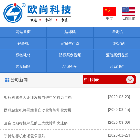
中文
English
网站首页
贴标机
灌装机
包装机
定制生产线
非标定制
标签耗材
贴标案例视频
灌装案例视频
常见问题
品牌介绍
联系我们
公司新闻

栏目列表
[2020-03-23]
贴标机成各大企业发展前进中的有力搭档
[2020-03-15]
圆瓶贴标机将围绕着自动化和智能化发展
[2020-03-09]
全自动贴标机常见的三大故障和快速解决办法
[2020-02-27]
手持贴标机市场竞争激烈