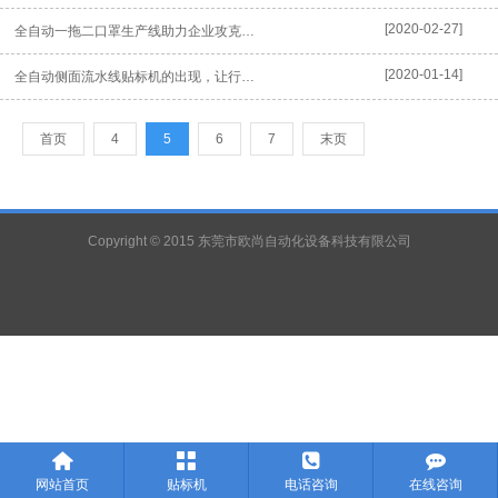
[2020-02-27]
全自动一拖二口罩生产线助力企业攻克疫情
[2020-01-14]
全自动侧面流水线贴标机的出现，让行业进入新的时代
首页
4
5
6
7
末页
Copyright © 2015 东莞市欧尚自动化设备科技有限公司




网站首页
贴标机
电话咨询
在线咨询