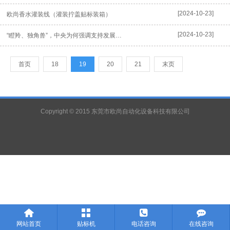
[2024-10-23]
欧尚香水灌装线（灌装拧盖贴标装箱）
[2024-10-23]
“瞪羚、独角兽”，中央为何强调支持发展这两类企业？
首页
18
19
20
21
末页
Copyright © 2015 东莞市欧尚自动化设备科技有限公司




网站首页
贴标机
电话咨询
在线咨询