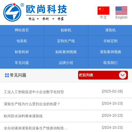
中文
English
网站首页
贴标机
灌装机
包装机
定制生产线
非标定制
标签耗材
贴标案例视频
灌装案例视频
常见问题
品牌介绍
联系我们
常见问题

栏目列表
[2025-02-28]
工业人工智能促进中小企业数字化转型
[2024-10-23]
灌装生产线为什么受到企业的热爱？
[2024-10-23]
欧尚防水涂料膏体灌装线
[2024-10-23]
全自动液体灌装机设备生产线推动制造升级