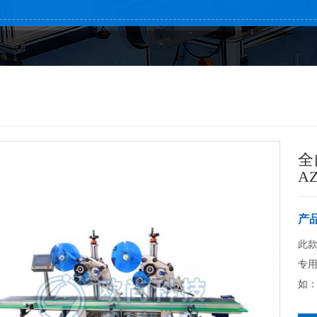
全
AZ
产
此款
专用
如