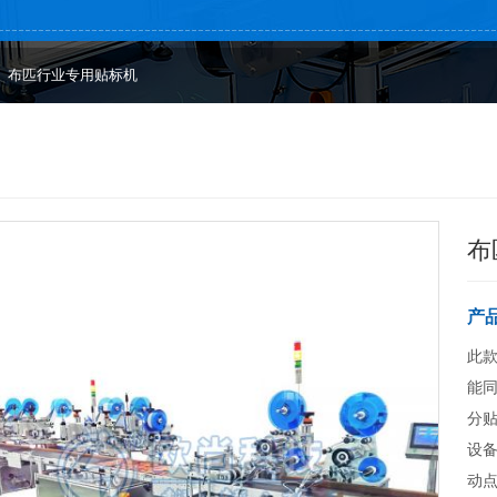
>
布匹行业专用贴标机
布
产
此款
能
分贴
设
动点