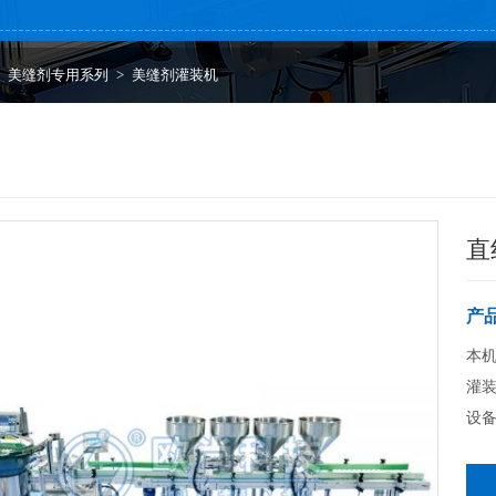
>
美缝剂专用系列
>
美缝剂灌装机
直
产
本
灌装
设