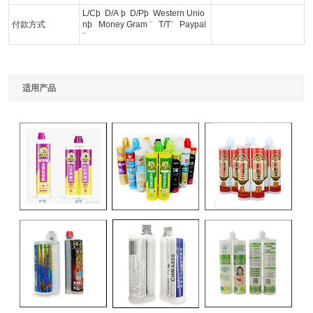
L/C
þ
D/A
þ
D/P
þ
Western Unio
付款方式
n
þ
Money Gram
¨
T/T
¨
Paypal
¨
适用产品