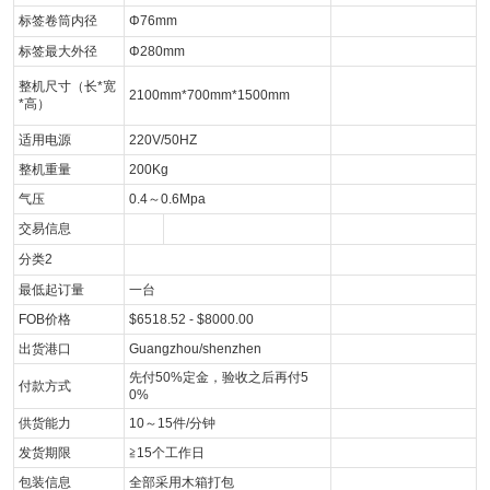
标签卷筒内径
Φ76mm
标签最大外径
Φ280mm
整机尺寸（长*宽
2100mm*700mm*1500mm
*高）
适用电源
220V/50HZ
整机重量
200Kg
气压
0.4～0.6Mpa
交易信息
分类2
最低起订量
一台
FOB价格
$6518.52 - $8000.00
出货港口
Guangzhou/shenzhen
先付50%定金，验收之后再付5
付款方式
0%
供货能力
10～15件/分钟
发货期限
≧15个工作日
包装信息
全部采用木箱打包