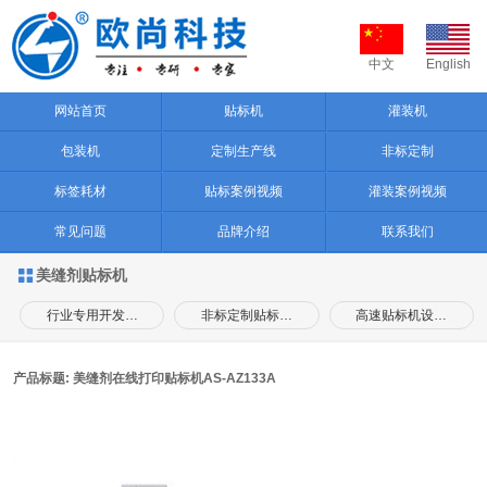
中文
English
网站首页
贴标机
灌装机
包装机
定制生产线
非标定制
标签耗材
贴标案例视频
灌装案例视频
常见问题
品牌介绍
联系我们
美缝剂贴标机

行业专用开发…
非标定制贴标…
高速贴标机设…
产品标题: 美缝剂在线打印贴标机AS-AZ133A